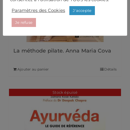
Paramètres des Cookies
J'accepte
Je refuse
La méthode pilate. Anna Maria Cova
22,00
€
Ajouter au panier
Détails
Stock épuisé