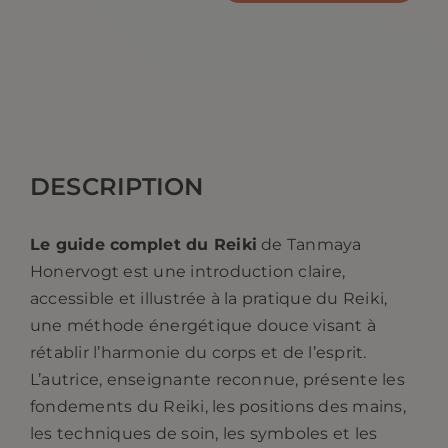
de
Le
guide
complet
du
reiki.
DESCRIPTION
Tanmaya
Honervogt
Le guide complet du Reiki
de Tanmaya
Honervogt est une introduction claire,
accessible et illustrée à la pratique du Reiki,
une méthode énergétique douce visant à
rétablir l’harmonie du corps et de l’esprit.
L’autrice, enseignante reconnue, présente les
fondements du Reiki, les positions des mains,
les techniques de soin, les symboles et les