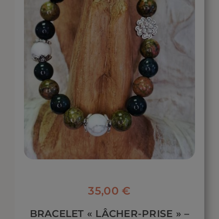
35,00
€
BRACELET « LÂCHER-PRISE » –