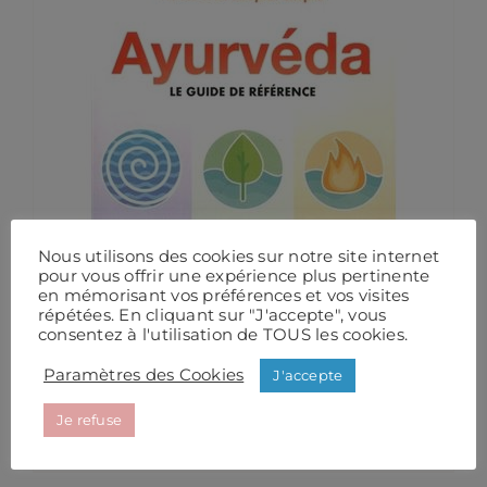
Nous utilisons des cookies sur notre site internet
pour vous offrir une expérience plus pertinente
en mémorisant vos préférences et vos visites
répétées. En cliquant sur "J'accepte", vous
consentez à l'utilisation de TOUS les cookies.
Ayurveda – Le guide de référence.
Paramètres des Cookies
Sahara Rose Ketabi
J'accepte
22,00
€
Je refuse
Détails