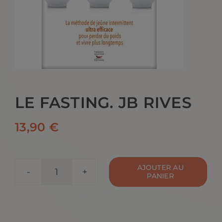
CONTACT
LE FASTING. JB RIVES
13,90
€
AJOUTER AU
PANIER
quantité
de
Le