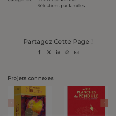
Sélections par familles
Partagez Cette Page !
Facebook
X
LinkedIn
WhatsApp
Email
Projets connexes
Les Portes
De
Numérologie