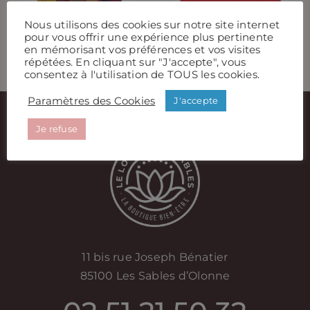
L’intuition
Nous utilisons des cookies sur notre site internet
pour vous offrir une expérience plus pertinente
en mémorisant vos préférences et vos visites
répétées. En cliquant sur "J'accepte", vous
consentez à l'utilisation de TOUS les cookies.
Paramètres des Cookies
J'accepte
Je refuse
11 bis rue Joseph Bénatier
85100 Les Sables d’Olonne