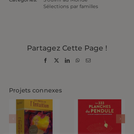
Sélections par familles
Partagez Cette Page !
Facebook
X
LinkedIn
WhatsApp
Email
Projets connexes
Les Portes
De
Numérologie