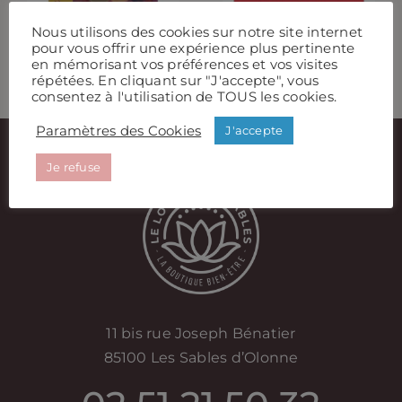
L’intuition
Nous utilisons des cookies sur notre site internet
pour vous offrir une expérience plus pertinente
en mémorisant vos préférences et vos visites
répétées. En cliquant sur "J'accepte", vous
consentez à l'utilisation de TOUS les cookies.
Paramètres des Cookies
J'accepte
Je refuse
11 bis rue Joseph Bénatier
85100 Les Sables d’Olonne