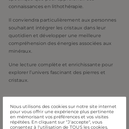
connaissances en lithothérapie.
Il conviendra particulièrement aux personnes
souhaitant intégrer les cristaux dans leur
quotidien et développer une meilleure
compréhension des énergies associées aux
minéraux.
Une lecture complète et enrichissante pour
explorer l’univers fascinant des pierres et
cristaux.
INFORMATIONS
Nous utilisons des cookies sur notre site internet
pour vous offrir une expérience plus pertinente
COMPLÉMENTAIRES
en mémorisant vos préférences et vos visites
répétées. En cliquant sur "J'accepte", vous
consentez à l'utilisation de TOUS les cookies.