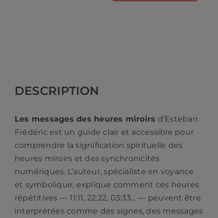
de
Les
messages
des
heures
miroirs.
DESCRIPTION
Esteban
Frédéric
Les messages des heures miroirs
d’Esteban
Frédéric est un guide clair et accessible pour
comprendre la signification spirituelle des
heures miroirs et des synchronicités
numériques. L’auteur, spécialiste en voyance
et symbolique, explique comment ces heures
répétitives — 11:11, 22:22, 03:33… — peuvent être
interprétées comme des signes, des messages