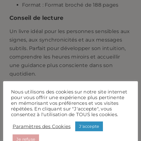
Format : Format broché de 188 pages
Conseil de lecture
Un livre idéal pour les personnes sensibles aux
signes, aux synchronicités et aux messages
subtils. Parfait pour développer son intuition,
comprendre les heures miroirs et accueillir
une guidance plus consciente dans son
quotidien.
Nous utilisons des cookies sur notre site internet
pour vous offrir une expérience plus pertinente
INFORMATIONS
en mémorisant vos préférences et vos visites
répétées. En cliquant sur "J'accepte", vous
COMPLÉMENTAIRES
consentez à l'utilisation de TOUS les cookies.
Paramètres des Cookies
J'accepte
Je refuse