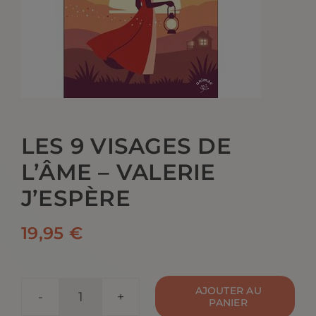
CONTACT
LES 9 VISAGES DE
L’ÂME – VALERIE
J’ESPÈRE
19,95
€
AJOUTER AU
PANIER
quantité