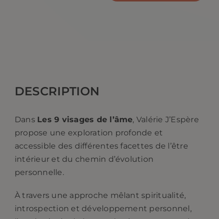
de
les
9
visages
de
l'âme
DESCRIPTION
-
Valerie
Dans
Les 9 visages de l’âme
, Valérie J’Espère
J'Espère
propose une exploration profonde et
accessible des différentes facettes de l’être
intérieur et du chemin d’évolution
personnelle.
À travers une approche mêlant spiritualité,
introspection et développement personnel,