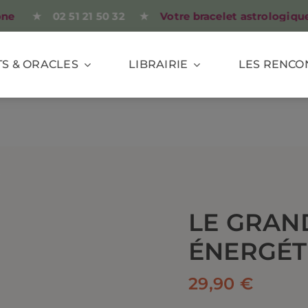
★ 02 51 21 50 32 ★
Votre bracelet astrologique perso
S & ORACLES
LIBRAIRIE
LES RENCO
LE GRAN
ÉNERGÉT
29,90
€