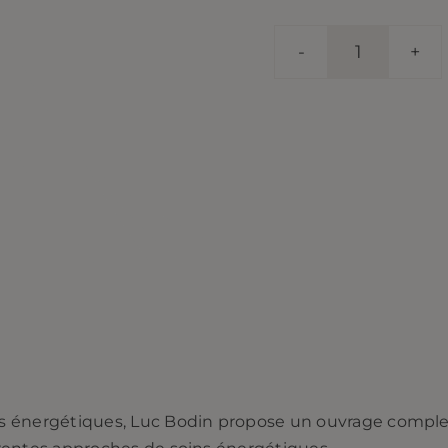
quantité
de
Le
grand
manuel
de
soins
énergéti
-
Luc
Bodin
 énergétiques, Luc Bodin propose un ouvrage complet 