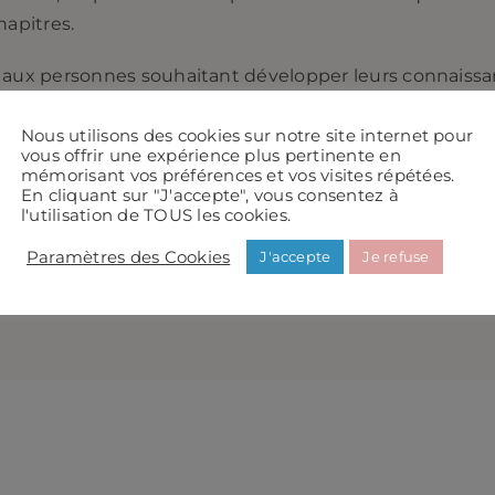
hapitres.
t aux personnes souhaitant développer leurs connaiss
onnelle avec des méthodes variées et accessibles.
Nous utilisons des cookies sur notre site internet pour
vous offrir une expérience plus pertinente en
rante pour explorer les différentes dimensions du bien
mémorisant vos préférences et vos visites répétées.
En cliquant sur "J'accepte", vous consentez à
l'utilisation de TOUS les cookies.
Paramètres des Cookies
J'accepte
Je refuse
MPLÉMENTAIRES