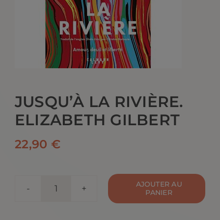
CONTACT
JUSQU’À LA RIVIÈRE.
ELIZABETH GILBERT
22,90
€
AJOUTER AU
PANIER
quantité
de