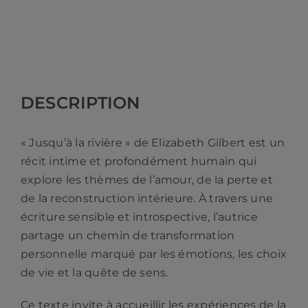
Jusqu'à
la
rivière.
Elizabeth
Gilbert
DESCRIPTION
« Jusqu’à la rivière » de
Elizabeth Gilbert
est un
récit intime et profondément humain qui
explore les thèmes de l’amour, de la perte et
de la reconstruction intérieure. À travers une
écriture sensible et introspective, l’autrice
partage un chemin de transformation
personnelle marqué par les émotions, les choix
de vie et la quête de sens.
Ce texte invite à accueillir les expériences de la