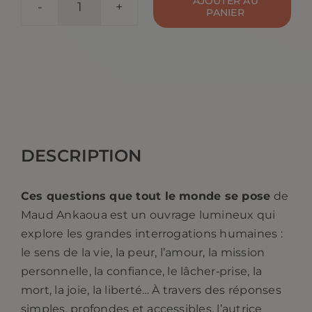
AJOUTER AU
PANIER
quantité
de
Ces
questions
que
tout
le
DESCRIPTION
monde
se
Ces questions que tout le monde se pose
de
pose.
Maud Ankaoua est un ouvrage lumineux qui
Maud
explore les grandes interrogations humaines :
Ankaoua
le sens de la vie, la peur, l’amour, la mission
personnelle, la confiance, le lâcher‑prise, la
mort, la joie, la liberté… À travers des réponses
simples, profondes et accessibles, l’autrice