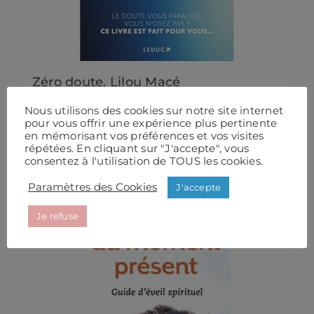
Zéro doute. Lilou Macé
19,90
€
Nous utilisons des cookies sur notre site internet
pour vous offrir une expérience plus pertinente
Ajouter au panier
Détails
en mémorisant vos préférences et vos visites
répétées. En cliquant sur "J'accepte", vous
consentez à l'utilisation de TOUS les cookies.
Paramètres des Cookies
J'accepte
Je refuse