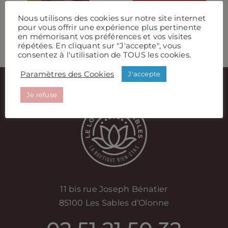
L’intuition
Nous utilisons des cookies sur notre site internet
pour vous offrir une expérience plus pertinente
en mémorisant vos préférences et vos visites
répétées. En cliquant sur "J'accepte", vous
consentez à l'utilisation de TOUS les cookies.
Paramètres des Cookies
J'accepte
Je refuse
11 bis rue Joseph Bénatier
85100 Les Sables d’Olonne