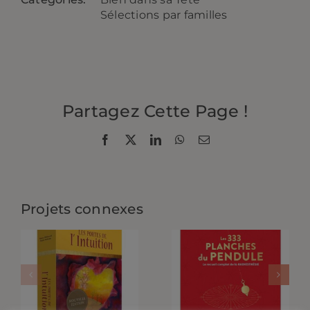
Sélections par familles
Partagez Cette Page !
Facebook
X
LinkedIn
WhatsApp
Email
Projets connexes
Les Portes
De
Numérologie