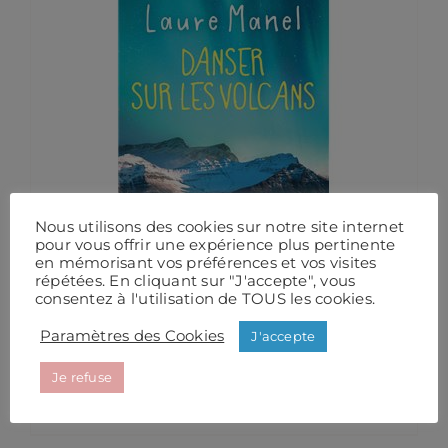
Nous utilisons des cookies sur notre site internet
pour vous offrir une expérience plus pertinente
en mémorisant vos préférences et vos visites
répétées. En cliquant sur "J'accepte", vous
consentez à l'utilisation de TOUS les cookies.
Paramètres des Cookies
J'accepte
Danser sur les volcans. Laure Manel
20,95
€
Je refuse
Ajouter au panier
Détails