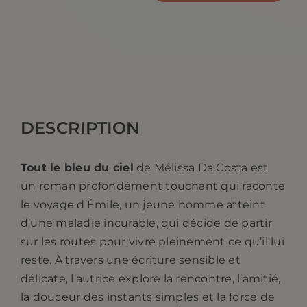
de
Tout
le
bleu
du
ciel.
DESCRIPTION
Mélissa
Da
Tout le bleu du ciel
de Mélissa Da Costa est
Costa
un roman profondément touchant qui raconte
le voyage d’Émile, un jeune homme atteint
d’une maladie incurable, qui décide de partir
sur les routes pour vivre pleinement ce qu’il lui
reste. À travers une écriture sensible et
délicate, l’autrice explore la rencontre, l’amitié,
la douceur des instants simples et la force de