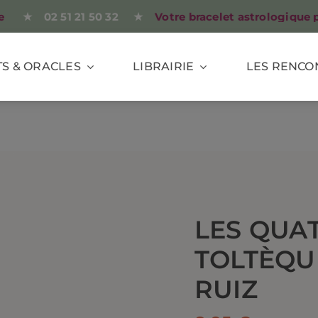
02 51 21 50 32 ★
Votre bracelet astrologique personn
S & ORACLES
LIBRAIRIE
LES RENCO
LES QUA
TOLTÈQU
RUIZ