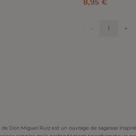
8,95
€
quantité
de
Les
quatre
accords
toltèques.
Don
Miguel
Ruiz
s
de Don Miguel Ruiz est un ouvrage de sagesse inspiré d