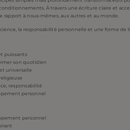
incipes simples mais profondément transformateurs pou
s conditionnements. À travers une écriture claire et ac
e rapport à nous‑mêmes, aux autres et au monde.
nscience, la responsabilité personnelle et une forme de l
t puissants
ormer son quotidien
 et universelle
religieuse
ce, responsabilité
oppement personnel
loppement personnel
pirant