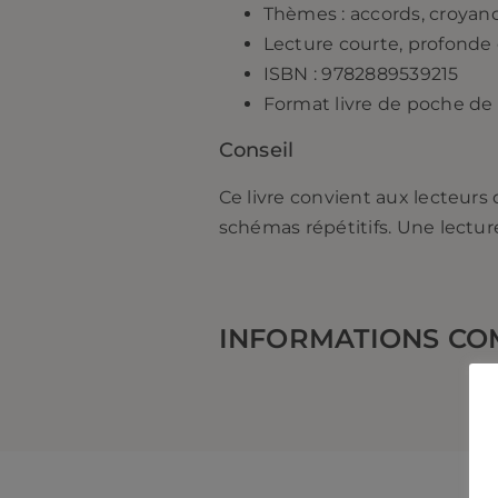
Thèmes : accords, croyance
Lecture courte, profonde 
ISBN : 9782889539215
Format livre de poche de
Conseil
Ce livre convient aux lecteurs q
schémas répétitifs. Une lectur
INFORMATIONS CO