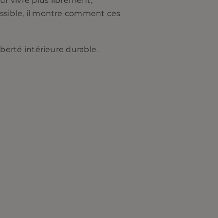
r vivre plus librement,
cessible, il montre comment ces
iberté intérieure durable.