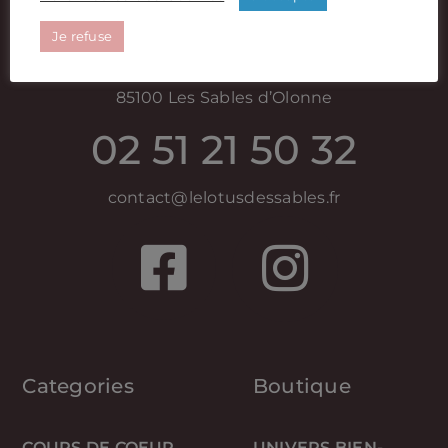
Je refuse
11 bis rue Joseph Bénatier
85100 Les Sables d’Olonne
02 51 21 50 32
contact@lelotusdessables.fr
Categories
Boutique
COUPS DE COEUR
UNIVERS BIEN-